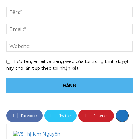
Bình
luận:
Tên
Ema
We
Lưu tên, email và trang web của tôi trong trình duyệt
này cho lần tiếp theo tôi nhận xét.
Facebook
Twitter
Pinterest