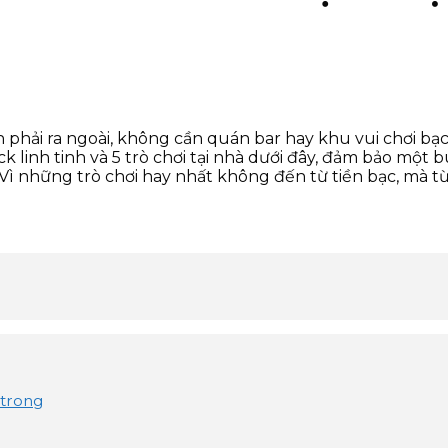
 phải ra ngoài, không cần quán bar hay khu vui chơi bạc 
 linh tinh và 5 trò chơi tại nhà dưới đây, đảm bảo một b
”. Vì những trò chơi hay nhất không đến từ tiền bạc, mà 
 trong