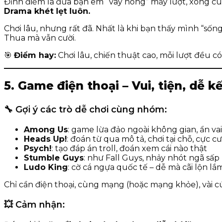
Đỉnh điểm là đứa bạn em “vay nóng” mấy lượt, xong c
Drama khét lẹt luôn.
Chơi lâu, nhưng rất đã. Nhất là khi bạn thấy mình “sống
Thua mà vẫn cười.
🎯
Điểm hay:
Chơi lâu, chiến thuật cao, mỗi lượt đều c
5. Game điện thoại – Vui, tiện, dễ kế
🔧 Gợi ý các trò dễ chơi cùng nhóm:
Among Us
: game lừa đảo ngoài không gian, ẩn vai
Heads Up!
: đoán từ qua mô tả, chơi tại chỗ, cực cư
Psych!
: tạo đáp án troll, đoán xem cái nào thật
Stumble Guys
: như Fall Guys, nhảy nhót ngã sấp
Ludo King
: cờ cá ngựa quốc tế – dễ mà cãi lộn lắ
Chỉ cần điện thoại, cùng mạng (hoặc mạng khỏe), vài c
💥 Cảm nhận: