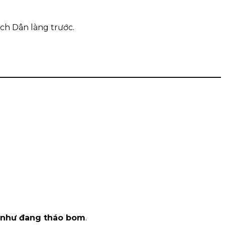
ạch Dân làng trước.
ở như đang tháo bom
.