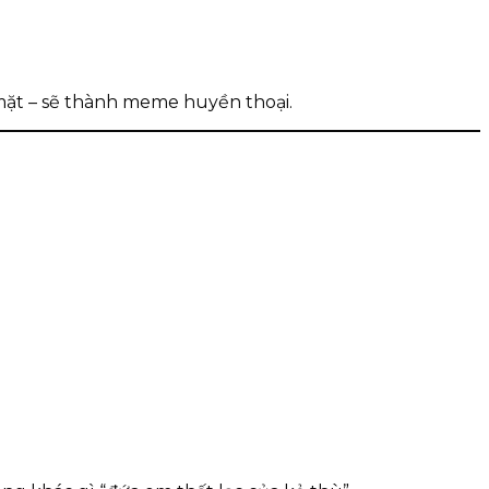
 mặt – sẽ thành meme huyền thoại.