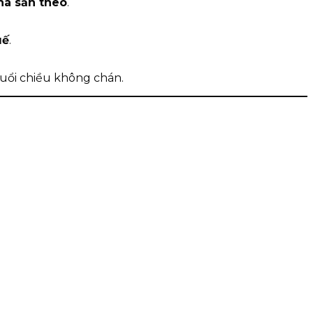
há sản theo
.
uế
.
buổi chiều không chán.