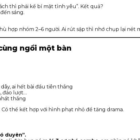
ch thì phải kể bí mật tình yêu”. Kết quả?
l đến sáng.
phù hợp nhóm 2–6 người. Ai rút sập thì nhớ chụp lại nét
ý cùng ngồi một bàn
 dây, ai hết bài đầu tiên thắng
, đảo lượt…
 nhất thắng
t. Có thể kết hợp với hình phạt nhỏ để tăng drama.
có duyên”.