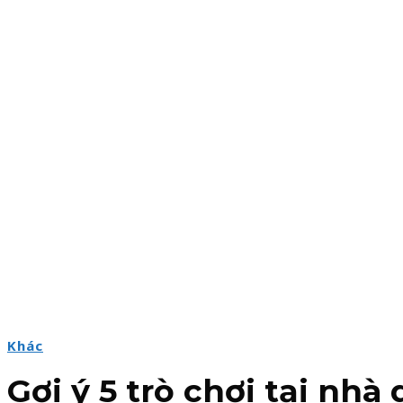
Khác
Gợi ý 5 trò chơi tại nh