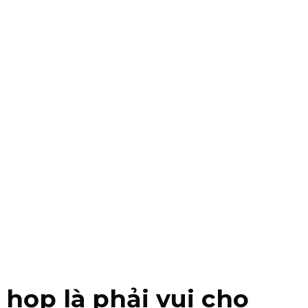
 họp là phải vui cho