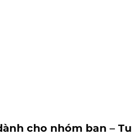
à dành cho nhóm bạn – Tụ