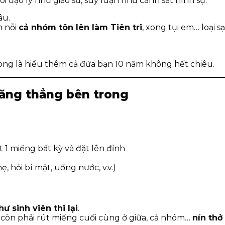
ói đạo lý như giáo sư, suy luận như cảnh sát hình sự.
âu.
n nỗi
cả nhóm tôn lên làm Tiên tri
, xong tụi em… loại s
xong là hiểu thêm cả đứa bạn 10 năm không hết chiêu.
căng thẳng bên trong
t 1 miếng bất kỳ và đặt lên đỉnh
, hỏi bí mật, uống nước, v.v.)
hư sinh viên thi lại
.
à còn phải rút miếng cuối cùng ở giữa, cả nhóm…
nín th