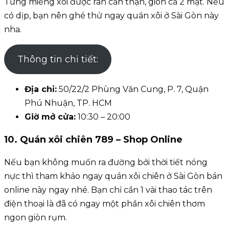
Từng miếng xôi được rán cẩn thận, giòn cả 2 mặt. Nếu
có dịp, bạn nên ghé thử ngay quán xôi ở Sài Gòn này
nha.
Thông tin chi tiết:
Địa chỉ:
50/22/2 Phùng Văn Cung, P. 7, Quận
Phú Nhuận, TP. HCM
Giờ mở cửa:
10:30 – 20:00
10. Quán xôi chiên 789 – Shop Online
Nếu bạn không muốn ra đường bởi thời tiết nóng
nực thì tham khảo ngay quán xôi chiên ở Sài Gòn bán
online này ngay nhé. Bạn chỉ cần 1 vài thao tác trên
điện thoại là đã có ngay một phần xôi chiên thơm
ngon giòn rụm.