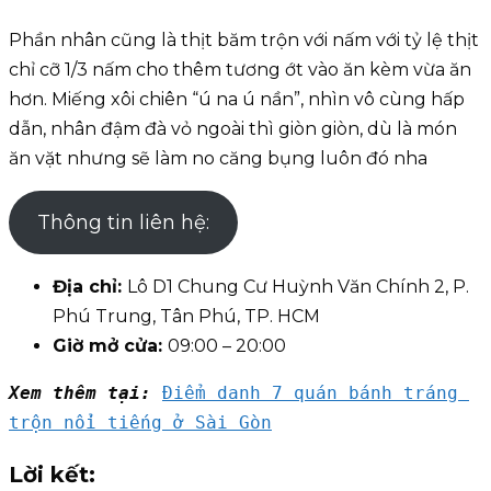
Phần nhân cũng là thịt băm trộn với nấm với tỷ lệ thịt
chỉ cỡ 1/3 nấm cho thêm tương ớt vào ăn kèm vừa ăn
hơn. Miếng xôi chiên “ú na ú nần”, nhìn vô cùng hấp
dẫn, nhân đậm đà vỏ ngoài thì giòn giòn, dù là món
ăn vặt nhưng sẽ làm no căng bụng luôn đó nha
Thông tin liên hệ:
Địa chỉ:
Lô D1 Chung Cư Huỳnh Văn Chính 2, P.
Phú Trung, Tân Phú, TP. HCM
Giờ mở cửa:
09:00 – 20:00
Xem thêm tại: 
Điểm danh 7 quán bánh tráng 
trộn nổi tiếng ở Sài Gòn
Lời kết: