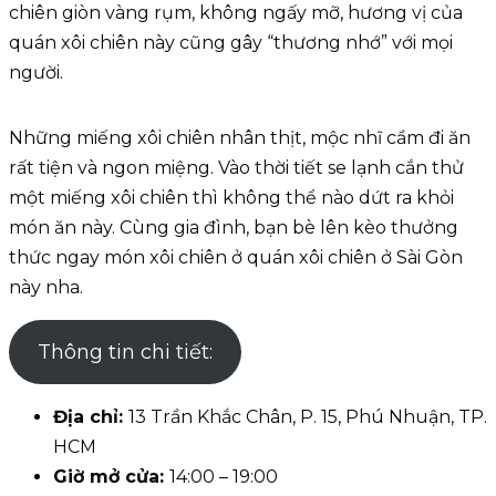
chiên giòn vàng rụm, không ngấy mỡ, hương vị của
quán xôi chiên này cũng gây “thương nhớ” với mọi
người.
Những miếng xôi chiên nhân thịt, mộc nhĩ cầm đi ăn
rất tiện và ngon miệng. Vào thời tiết se lạnh cắn thử
một miếng xôi chiên thì không thể nào dứt ra khỏi
món ăn này. Cùng gia đình, bạn bè lên kèo thưởng
thức ngay món xôi chiên ở quán xôi chiên ở Sài Gòn
này nha.
Thông tin chi tiết:
Địa chỉ:
13 Trần Khắc Chân, P. 15, Phú Nhuận, TP.
HCM
Giờ mở cửa:
14:00 – 19:00