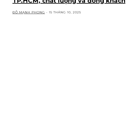
TP.HCM, chất lượng và đông khách
ĐỖ MẠNH PHONG
-
15 THÁNG 10, 2025