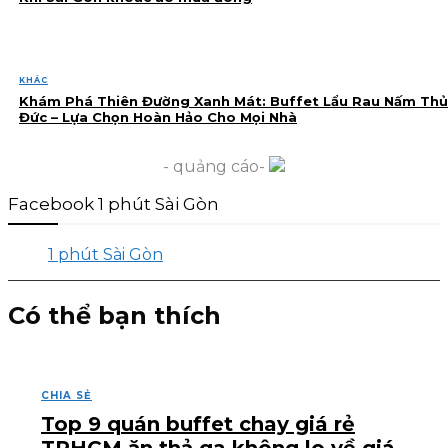
KHÁC
Khám Phá Thiên Đường Xanh Mát: Buffet Lẩu Rau Nấm Thủ
Đức – Lựa Chọn Hoàn Hảo Cho Mọi Nhà
- quảng cáo-
Facebook 1 phút Sài Gòn
1 phút Sài Gòn
Có thể bạn thích
CHIA SẺ
Top 9 quán buffet chay giá rẻ