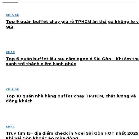
CHIA SẺ
Top 9 quán buffet chay giá rẻ TPHCM ăn thả ga không lo v
giá
KHÁC
Top 6 quán buffet lẩu rau nấm ngon ở Sài Gòn – Khi ẩm th
xanh trở thành niềm hạnh phúc
CHIA SẺ
Top 10 quán nhà hàng buffet chay TP.HCM, chất lượng và
đông khách
KHÁC
Truy tìm 15+ địa điểm check in Noel Sài Gòn HOT nhất 2025
Khi Sài Gòn khoác áo mùa đông