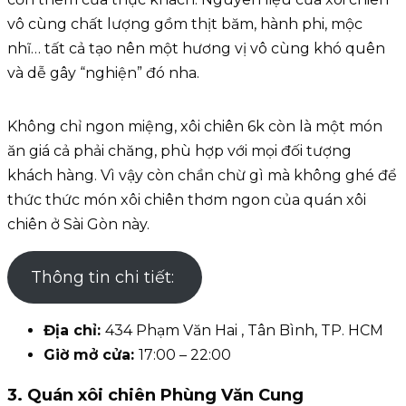
vô cùng chất lượng gồm thịt băm, hành phi, mộc
nhĩ… tất cả tạo nên một hương vị vô cùng khó quên
và dễ gây “nghiện” đó nha.
Không chỉ ngon miệng, xôi chiên 6k còn là một món
ăn giá cả phải chăng, phù hợp với mọi đối tượng
khách hàng. Vì vậy còn chần chừ gì mà không ghé để
thức thức món xôi chiên thơm ngon của quán xôi
chiên ở Sài Gòn này.
Thông tin chi tiết:
Địa chỉ:
434 Phạm Văn Hai , Tân Bình, TP. HCM
Giờ mở cửa:
17:00 – 22:00
3. Quán xôi chiên Phùng Văn Cung