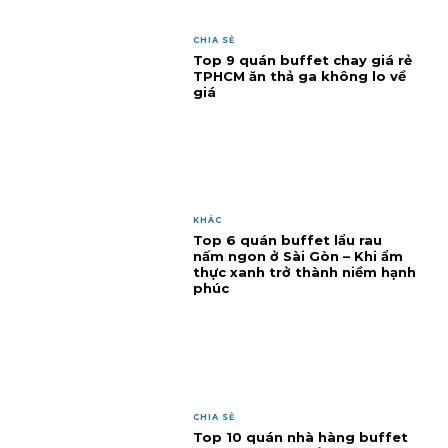
CHIA SẺ
Top 9 quán buffet chay giá rẻ
TPHCM ăn thả ga không lo về
giá
KHÁC
Top 6 quán buffet lẩu rau
nấm ngon ở Sài Gòn – Khi ẩm
thực xanh trở thành niềm hạnh
phúc
CHIA SẺ
Top 10 quán nhà hàng buffet