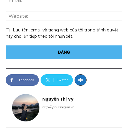
We
Lưu tên, email và trang web của tôi trong trình duyệt
này cho lần tiếp theo tôi nhận xét.
Facebook
Twitter
Nguyễn Thị Vy
http://1phutsaigon.vn