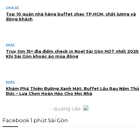
CHIA SẺ
Top 10 quán nhà hàng buffet chay TP.HCM, chất lượng và
đông khách
KHÁC
Truy tìm 15+ địa điểm check in Noel Sài Gòn HOT nhất 2025
Khi Sài Gòn khoác áo mùa đông
KHÁC
Khám Phá Thiên Đường Xanh Mát: Buffet Lẩu Rau Nấm Thủ
Đức – Lựa Chọn Hoàn Hảo Cho Mọi Nhà
- quảng cáo-
Facebook 1 phút Sài Gòn