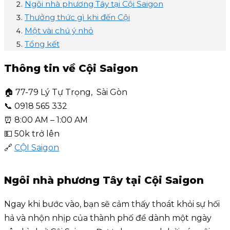
Ngôi nhà phương Tây tại Cội Saigon
Thưởng thức gì khi đến Cội
Một vài chú ý nhỏ
Tổng kết
Thông tin về Cội Saigon
🏠 77-79 Lý Tự Trọng, Sài Gòn
📞 0918 565 332
⏰ 8:00 AM – 1:00 AM
💵 50k trở lên
🔗
CỘI Saigon
Ngôi nhà phương Tây tại Cội Saigon
Ngay khi bước vào, bạn sẽ cảm thấy thoát khỏi sự hối
hả và nhộn nhịp của thành phố để dành một ngày