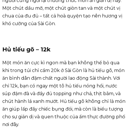
người cùng ngồi lại thưởng thức món ăn giản dị này.
Một chút dầu mỡ, một chút giòn tan và một chút vị
chua của đu đủ – tất cả hoà quyện tạo nên hương vị
khó cưỡng của Sài Gòn.
Hủ tiếu gõ – 12k
Một món ăn cực kì ngon mà bạn không thể bỏ qua
khi trong túi chỉ cầm 20k ở Sài Gòn là hủ tiếu gõ, món
ăn bình dân đậm chất người lao động Sài thành. Với
chỉ 12k, bạn có ngay một tô hủ tiếu nóng hổi, nước
súp đậm đà và đầy đủ topping như chả, thịt bằm, và
chút hành lá xanh mướt. Hủ tiếu gõ không chỉ là món
ăn giúp lấp đầy chiếc bụng đói, mà còn là biểu tượng
cho sự giản dị và quen thuộc của ẩm thực đường phố
nơi đây.