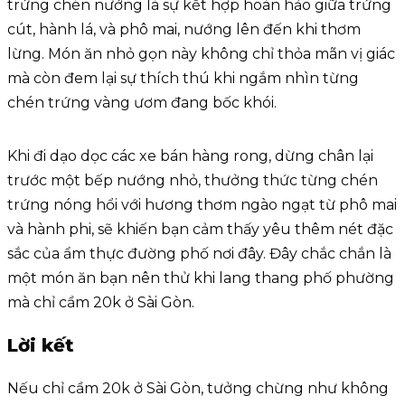
trứng chén nướng là sự kết hợp hoàn hảo giữa trứng
cút, hành lá, và phô mai, nướng lên đến khi thơm
lừng. Món ăn nhỏ gọn này không chỉ thỏa mãn vị giác
mà còn đem lại sự thích thú khi ngắm nhìn từng
chén trứng vàng ươm đang bốc khói.
Khi đi dạo dọc các xe bán hàng rong, dừng chân lại
trước một bếp nướng nhỏ, thưởng thức từng chén
trứng nóng hổi với hương thơm ngào ngạt từ phô mai
và hành phi, sẽ khiến bạn cảm thấy yêu thêm nét đặc
sắc của ẩm thực đường phố nơi đây. Đây chắc chắn là
một món ăn bạn nên thử khi lang thang phố phường
mà chỉ cầm 20k ở Sài Gòn.
Lời kết
Nếu chỉ cầm 20k ở Sài Gòn, tưởng chừng như không