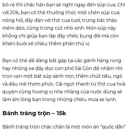
bổ-rẻ thì chắc hẳn bạn sẽ nghĩ ngay đến súp cua. Chỉ
với 20k, bạn có thể thưởng thức một chén súp cua
nóng hổi, đầy đặn với thịt cua tươi, trứng bắc thảo
mềm dẻo, cùng trứng cút nhỏ xinh. Món súp này
không chỉ giúp bạn lấp đầy chiếc bụng đói mà còn
khiến buổi xế chiều thêm phần thú vị.
Bạn có thể dễ dàng bắt gặp tại các gánh hàng rong
hay những xe đẩy dọc con phố Sài Gòn để nhâm nhi
trọn vẹn một bát súp sánh mịn, thêm chút tiêu, ngò
và dầu mè thơm phức. Cái ngọt thanh từ thịt cua hoà
quyện cùng hương vị nhẹ nhàng của nước dùng sẽ
làm ấm lòng bạn trong những chiều mưa se lạnh.
Bánh tráng trộn – 15k
Bánh tráng trộn chắc chắn là một món ăn “quốc dân”