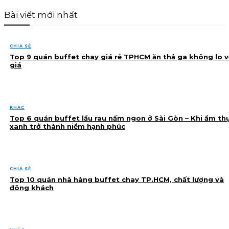
Bài viết mới nhất
CHIA SẺ
Top 9 quán buffet chay giá rẻ TPHCM ăn thả ga không lo v
giá
KHÁC
Top 6 quán buffet lẩu rau nấm ngon ở Sài Gòn – Khi ẩm th
xanh trở thành niềm hạnh phúc
CHIA SẺ
Top 10 quán nhà hàng buffet chay TP.HCM, chất lượng và
đông khách