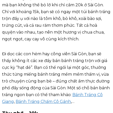
mà bạn không thể bỏ lỡ khi chỉ cầm 20k ở Sài Gòn.
Chỉ với khoảng 15k, bạn sẽ có ngay một túi bánh tráng
trộn đầy ụ với nào là tôm khô, bò khô, xoài bào sợi,
trứng cút, và cả rau răm thơm phức. Tất cả hoà
quyện vào nhau, tạo nên một hương vị chua chua,
ngọt ngọt, cay cay vô cùng kích thích.
Đi dọc các con hẻm hay công viên Sài Gòn, bạn sẽ
thấy không ít các xe đẩy bán bánh tráng trộn với giá
cực kỳ “hạt dẻ”. Bạn có thể ngồi lại một góc, thưởng
thức từng miếng bánh tráng mềm mềm thấm vị, vừa
trò chuyện cùng bạn bè – đúng chất ẩm thực đường
phố đầy sống động của Sài Gòn. Một số chỗ bán bánh
tráng ngon bạn có thể tham khảo:
Bánh Tráng Cô
Giang
,
Bánh Tráng Chấm Cô Gánh
,…