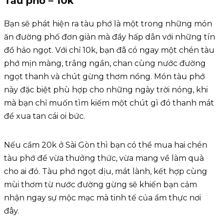
Tàu phớ – 10k
Bạn sẽ phát hiện ra tàu phớ là một trong những món
ăn đường phố đơn giản mà đầy hấp dẫn với những tín
đồ hảo ngọt. Với chỉ 10k, bạn đã có ngay một chén tàu
phớ mịn màng, trắng ngần, chan cùng nước đường
ngọt thanh và chút gừng thơm nồng. Món tàu phớ
này đặc biệt phù hợp cho những ngày trời nóng, khi
mà bạn chỉ muốn tìm kiếm một chút gì đó thanh mát
để xua tan cái oi bức.
Nếu cầm 20k ở Sài Gòn thì bạn có thể mua hai chén
tàu phớ để vừa thưởng thức, vừa mang về làm quà
cho ai đó. Tàu phớ ngọt dịu, mát lành, kết hợp cùng
mùi thơm từ nước đường gừng sẽ khiến bạn cảm
nhận ngay sự mộc mạc mà tinh tế của ẩm thực nơi
đây.