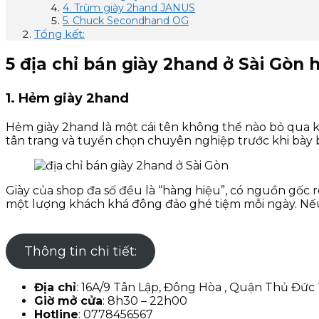
4. Trùm giày 2hand JANUS
5. Chuck Secondhand OG
Tổng kết:
5 địa chỉ bán giày 2hand ở Sài Gòn 
1. Hẻm giày 2hand
Hẻm giày 2hand là một cái tên không thể nào bỏ qua kh
tân trang và tuyển chọn chuyên nghiệp trước khi bày b
Giày của shop đa số đều là “hàng hiệu”, có nguồn gốc r
một lượng khách khá đông đảo ghé tiệm mỗi ngày. Nếu 
Thông tin chi tiết:
Địa chỉ
: 16A/9 Tân Lập, Đông Hòa , Quận Thủ Đứ
Giờ mở cửa
: 8h30 – 22h00
Hotline
: 0778456567