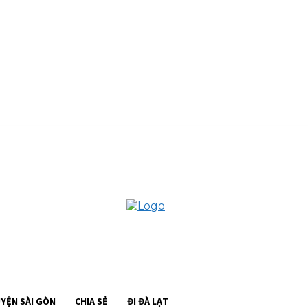
I ĐÀ LẠT
YỆN SÀI GÒN
CHIA SẺ
ĐI ĐÀ LẠT