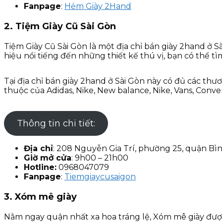
Fanpage
:
Hẻm Giày 2Hand
2.
Tiệm Giày Cũ Sài Gòn
Tiệm Giày Cũ Sài Gòn là một địa chỉ bán giày 2hand ở
hiệu nổi tiếng đến những thiết kế thú vị, bạn có thể 
Tại địa chỉ bán giày 2hand ở Sài Gòn này có đủ các th
thuộc của Adidas, Nike, New balance, Nike, Vans, Conve
Thông tin chi tiết:
Địa chỉ
: 208 Nguyễn Gia Trí, phường 25, quận B
Giờ mở cửa
: 9h00 – 21h00
Hotline:
0968047079
Fanpage
:
Tiemgiaycusaigon
3. Xóm mê giày
Nằm ngay quận nhất xa hoa tráng lệ, Xóm mê giày được