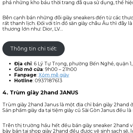
phá những kho báu thời trang đã qua sử dụng, thể hiệ
Bên cạnh bán những đôi giày sneakers đến từ các thươn
rất thanh lịch. Đối với tín đồ săn giày châu Âu thì đâ
thương lớn như: Dior, LV…
Thông tin chi tiết:
Địa chỉ
: 6 Lý Tự Trọng, phường Bến Nghé, quận 1
Giờ mở cửa
: 9h00 – 21h00
Fanpage
:
Xóm mê giày
Hotline
: 0937187613
4. Trùm giày 2hand JANUS
Trùm giày 2hand Janus là một địa chỉ bán giày 2hand 
Sản phẩm giày da tại tiệm giày cũ Sài Gòn Janus đều l
Trên thị trường hầu hết đều bán giày sneaker 2hand vì
bày bán tại shop giày 2hand đều được vệ sinh sạch sẽ