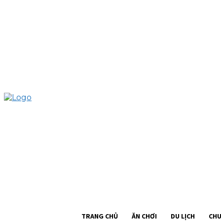
TRANG CHỦ
ĂN CHƠI
DU LỊCH
CHUYỆN SÀI GÒN
CHIA SẺ
Đ
TRANG CHỦ
ĂN CHƠI
DU LỊCH
CHU