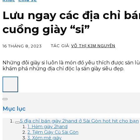
Lưu ngay các địa chỉ bá
cuồng giày “si”
VÕ THỊ KIM NGUYÊN
TÁC GIẢ:
16 THÁNG 8, 2023
Những đôi giày si luôn là món đồ yêu thích được săn lùn
khám phá những địa chỉ độc lạ săn giày siêu đẹp.
Mục lục
5 địa chỉ bán giày 2hand ở Sài Gòn hot hit cho bạn
1. Hẻm giày 2hand
2. Tiệm Giày Cũ Sài Gòn
3. Xóm mê giày