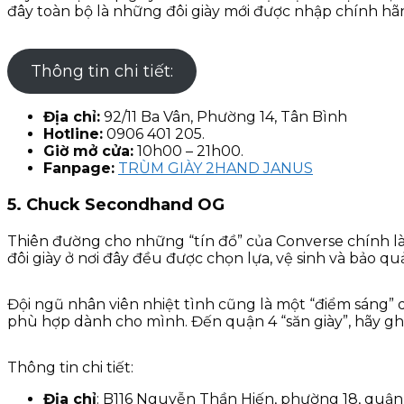
đây toàn bộ là những đôi giày mới được nhập chính hãng
Thông tin chi tiết:
Địa chỉ:
92/11 Ba Vân, Phường 14, Tân Bình
Hotline:
0906 401 205.
Giờ mở cửa:
10h00 – 21h00.
Fanpage:
TRÙM GIÀY 2HAND JANUS
5.
Chuck Secondhand OG
Thiên đường cho những “tín đồ” của Converse chính l
đôi giày ở nơi đây đều được chọn lựa, vệ sinh và bảo 
Đội ngũ nhân viên nhiệt tình cũng là một “điểm sáng” d
phù hợp dành cho mình. Đến quận 4 “săn giày”, hãy g
Thông tin chi tiết:
Địa chỉ
: B116 Nguyễn Thần Hiến, phường 18, quận