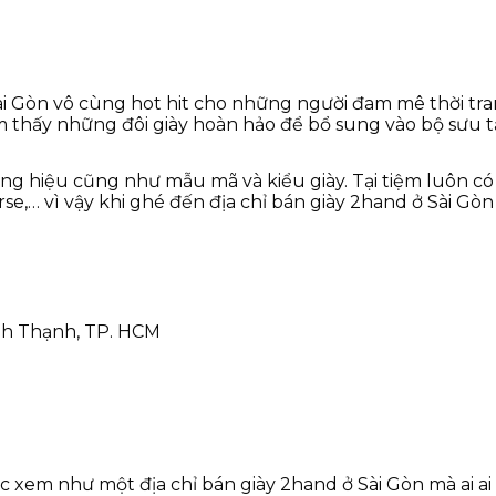
 Sài Gòn vô cùng hot hit cho những người đam mê thời t
tìm thấy những đôi giày hoàn hảo để bổ sung vào bộ sưu 
ương hiệu cũng như mẫu mã và kiểu giày. Tại tiệm luôn 
rse,… vì vậy khi ghé đến địa chỉ bán giày 2hand ở Sài Gò
ình Thạnh, TP. HCM
 xem như một địa chỉ bán giày 2hand ở Sài Gòn mà ai a