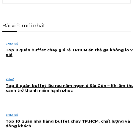
Bài viết mới nhất
CHIA SẺ
Top 9 quán buffet chay giá rẻ TPHCM ăn thả ga không lo v
giá
KHÁC
Top 6 quán buffet lẩu rau nấm ngon ở Sài Gòn – Khi ẩm th
xanh trở thành niềm hạnh phúc
CHIA SẺ
Top 10 quán nhà hàng buffet chay TP.HCM, chất lượng và
đông khách