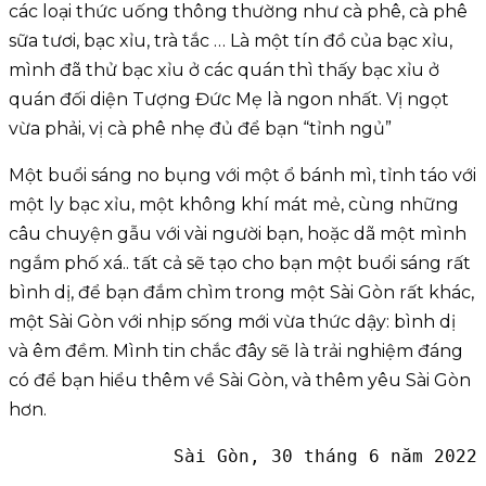
các loại thức uống thông thường như cà phê, cà phê
sữa tươi, bạc xỉu, trà tắc … Là một tín đồ của bạc xỉu,
mình đã thử bạc xỉu ở các quán thì thấy bạc xỉu ở
quán đối diện Tượng Đức Mẹ là ngon nhất. Vị ngọt
vừa phải, vị cà phê nhẹ đủ để bạn “tỉnh ngủ”
Một buổi sáng no bụng với một ổ bánh mì, tỉnh táo với
một ly bạc xỉu, một không khí mát mẻ, cùng những
câu chuyện gẫu với vài người bạn, hoặc dã một mình
ngắm phố xá.. tất cả sẽ tạo cho bạn một buổi sáng rất
bình dị, để bạn đắm chìm trong một Sài Gòn rất khác,
một Sài Gòn với nhịp sống mới vừa thức dậy: bình dị
và êm đềm. Mình tin chắc đây sẽ là trải nghiệm đáng
có để bạn hiểu thêm về Sài Gòn, và thêm yêu Sài Gòn
hơn.
Sài Gòn, 30 tháng 6 năm 2022