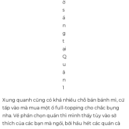
ờ
s
á
n
g
t
ại
Q
u
ậ
n
1
Xung quanh cũng có khá nhiều chỗ bán bánh mì, cứ
tấp vào mà mua một ổ full-topping cho chắc bụng
nha. Về phần chọn quán thì mình thấy tùy vào sở
thích của các bạn mà ngồi, bởi hầu hết các quán cà