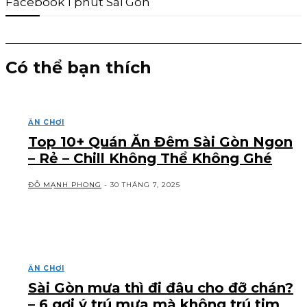
Facebook 1 phút Sài Gòn
Có thể bạn thích
ĂN CHƠI
Top 10+ Quán Ăn Đêm Sài Gòn Ngon
– Rẻ – Chill Không Thể Không Ghé
ĐỖ MẠNH PHONG
-
30 THÁNG 7, 2025
ĂN CHƠI
Sài Gòn mưa thì đi đâu cho đỡ chán?
– 6 gợi ý trú mưa mà không trú tim