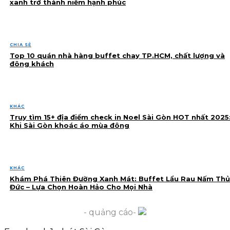
xanh trở thành niềm hạnh phúc
CHIA SẺ
Top 10 quán nhà hàng buffet chay TP.HCM, chất lượng và
đông khách
KHÁC
Truy tìm 15+ địa điểm check in Noel Sài Gòn HOT nhất 2025
Khi Sài Gòn khoác áo mùa đông
KHÁC
Khám Phá Thiên Đường Xanh Mát: Buffet Lẩu Rau Nấm Thủ
Đức – Lựa Chọn Hoàn Hảo Cho Mọi Nhà
- quảng cáo-