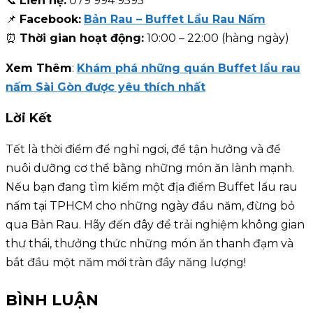
📞
Liên hệ:
079 994 9595
📌
Facebook:
Bản Rau – Buffet Lẩu Rau Nấm
⏰
Thời gian hoạt động:
10:00 – 22:00 (hàng ngày)
Xem Thêm
:
Khám phá những quán Buffet lẩu rau
nấm Sài Gòn được yêu thích nhất
Lời Kết
Tết là thời điểm để nghỉ ngơi, để tận hưởng và để
nuôi dưỡng cơ thể bằng những món ăn lành mạnh.
Nếu bạn đang tìm kiếm một địa điểm Buffet lẩu rau
nấm tại TPHCM cho những ngày đầu năm, đừng bỏ
qua Bản Rau. Hãy đến đây để trải nghiệm không gian
thư thái, thưởng thức những món ăn thanh đạm và
bắt đầu một năm mới tràn đầy năng lượng!
BÌNH LUẬN