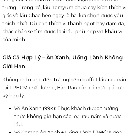
trưng. Trong đó, lẩu Tomyum chua cay kích thích vị
giác và lẩu Chao béo ngậy là hai lựa chọn được yêu
thích nhất. Dù bạn thích vị thanh ngọt hay đậm đà,
chắc chắn sẽ tìm được loại lẩu phù hợp với khẩu vị
của mình.
Giá Cả Hợp Lý – Ăn Xanh, Uống Lành Không
Giới Hạn
Không chỉ mang đến trải nghiệm buffet lẩu rau nấm
tại TPHCM chất lượng, Bản Rau còn có mức giá cực
kỳ hợp lý:
Vé Ăn Xanh (99K): Thực khách được thưởng
thức không giới hạn các loại rau nấm và nước
lẩu.
Vé Combo Ăn Xanh + Uống Lành (139K): Ngoài