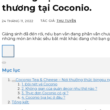
thương tại Coconio.
THU TUYỀN
TÁC GIẢ:
24 THÁNG 11, 2022
Giáng sinh đã đến rồi, nếu bạn vẫn đang phân vân chưa 
những món ăn khác siêu bắt mắt khác đang chờ bạn g
Mục lục
Coconio Tea & Cheese – Nơi thưởng thức bingsu n
1. Đôi nét về Coconio
2. Không gian của quán decor như thế nào ?
3. Thực đơn Coconio có gì ?
4. Coconio tọa lạc ở đâu ?
Tổng kết: