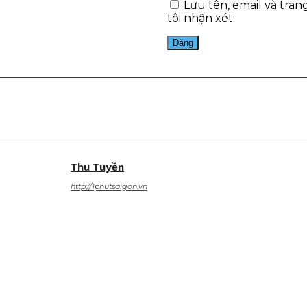
Lưu tên, email và tran
tôi nhận xét.
est
WhatsApp
Thu Tuyền
http://1phutsaigon.vn