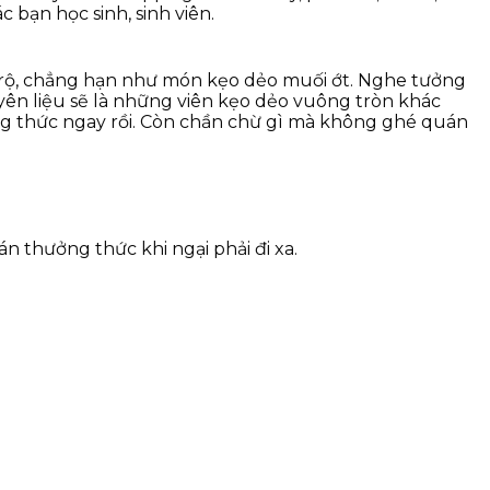
 bạn học sinh, sinh viên.
rộ, chẳng hạn như món kẹo dẻo muối ớt. Nghe tưởng
yên liệu sẽ là những viên kẹo dẻo vuông tròn khác
ng thức ngay rồi. Còn chần chừ gì mà không ghé quán
n thưởng thức khi ngại phải đi xa.