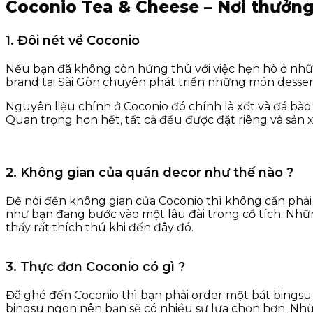
Coconio Tea & Cheese – Nơi thưởng
1. Đôi nét về Coconio
Nếu bạn đã không còn hứng thú với việc hẹn hò ở nhữn
brand tại Sài Gòn chuyên phát triển những món dessert
Nguyên liệu chính ở Coconio đó chính là xốt và đá bào.
Quan trọng hơn hết, tất cả đều được đặt riêng và sản 
2. Không gian của quán decor như thế nào ?
Để nói đến không gian của Coconio thì không cần phải 
như bạn đang bước vào một lâu đài trong cổ tích. Nhữn
thấy rất thích thú khi đến đây đó.
3. Thực đơn Coconio có gì ?
Đã ghé đến Coconio thì bạn phải order một bát bingsu –
bingsu ngon nên bạn sẽ có nhiều sự lựa chọn hơn. Nhữn