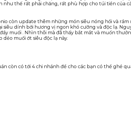
như thế rất phải chăng, rất phù hợp cho túi tiền của các
onio còn update thêm những món siêu nóng hổi và rầm 
i siêu dính bởi hương vị ngon khó cưỡng và độc lạ. Ngu
đầy muối . Nhìn thôi mà đã thấy bắt mắt và muốn thưở
dẻo muối ớt siêu độc lạ này.
án còn có tới 4 chi nhánh để cho các bạn có thể ghé quá