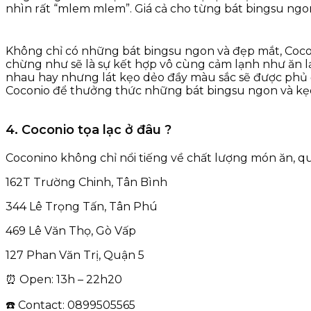
nhìn rất “mlem mlem”. Giá cả cho từng bát bingsu ngon 
Không chỉ có những bát bingsu ngon và đẹp mắt, Coc
chừng như sẽ là sự kết hợp vô cùng cảm lạnh như ăn lạ
nhau hay nhưng lát kẹo dẻo đầy màu sắc sẽ được phủ 
Coconio để thưởng thức những bát bingsu ngon và kẹo 
4. Coconio tọa lạc ở đâu ?
Coconino không chỉ nổi tiếng về chất lượng món ăn, qu
162T Trường Chinh, Tân Bình
344 Lê Trọng Tấn, Tân Phú
469 Lê Văn Thọ, Gò Vấp
127 Phan Văn Trị, Quận 5
⏰ Open: 13h – 22h20
☎️ Contact: 0899505565