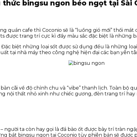
 thức bingsu ngon béo ngọt tại Sài
g quán cafe thì Coconio sẽ là “luồng gió mới” thổi má
s được trang trí cực kì đầy màu sắc đặc biệt là những b
 Đặc biệt những loại sốt được sử dụng đều là những loại 
xuất tại nhà máy theo công nghệ hiện đại các bạn yên t
bàn cãi về độ chỉnh chu và “vibe” thanh lịch. Toàn bộ 
g nội thất nhỏ xinh như chiếc gương, đèn trang trí hay
 người ta còn hay gọi là đá bào ốt được bày trí tràn ngậ
g bát bingsu ngon tại Coconio tùy phiên bản sẽ được phủ