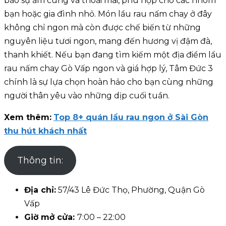
bảo sự ấm cúng và thoải mái, phù hợp cho các nhóm
bạn hoặc gia đình nhỏ. Món lẩu rau nấm chay ở đây
không chỉ ngon mà còn được chế biến từ những
nguyên liệu tươi ngon, mang đến hương vị đậm đà,
thanh khiết. Nếu bạn đang tìm kiếm một địa điểm lẩu
rau nấm chay Gò Vấp ngon và giá hợp lý, Tâm Đức 3
chính là sự lựa chọn hoàn hảo cho bạn cùng những
người thân yêu vào những dịp cuối tuần.
Xem thêm:
Top 8+ quán lẩu rau ngon ở Sài Gòn
thu hút khách nhất
Thông tin:
Địa chỉ:
57/43 Lê Đức Thọ, Phường, Quận Gò
Vấp
Giờ mở cửa:
7:00 – 22:00