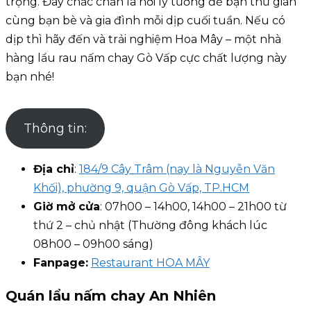
trọng. Đây chắc chắn là nơi lý tưởng để bạn thư giãn
cùng bạn bè và gia đình mỗi dịp cuối tuần. Nếu có
dịp thì hãy đến và trải nghiệm Hoa Mây – một nhà
hàng lẩu rau nấm chay Gò Vấp cực chất lượng này
bạn nhé!
Thông tin:
Địa chỉ
:
184/9 Cây Trâm (nay là Nguyễn Văn
Khối), phường 9, quận Gò Vấp, TP.HCM
Giờ mở cửa
: 07h00 – 14h00, 14h00 – 21h00 từ
thứ 2 – chủ nhật (Thường đông khách lúc
08h00 – 09h00 sáng)
Fanpage:
Restaurant HOA MÂY
Quán lẩu nấm chay An Nhiên