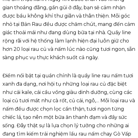
gian thoáng đãng, gần gũi ở đây, bạn sẽ cảm nhận
được bầu không khí thư giãn và thân thiện. Mỗi góc
nhỏ tại Bản Rau đều được chăm chút, mang đến cảm
giác thoải mái như đang dùng bữa tại nhà. Quầy line
rộng rãi với hệ thống làm lạnh hiện đại luôn giữ cho
hơn 20 loại rau củ và nấm lúc nào cũng tươi ngon, sẵn
sàng phục vụ thực khách suốt cả ngày.
Điểm nổi bật tại quán chính là quầy line rau nấm tươi
xanh đa dạng, nơi hội tụ những loại rau củ đặc biệt
như cải kale, cải cầu vồng giàu dinh dưỡng, cùng các
loại củ tươi mát như cà rốt, củ cải, ngô,… Mỗi loại rau và
nấm đều được chọn lọc cẩn thận, tươi ngon từng
chiếc lá, tạo nên một bữa ăn thanh đạm và đầy sức
sống. Đây thật sự là lựa chọn lý tưởng cho những ai
đang tìm kiếm trải nghiệm lẩu rau nấm chay Gò Vấp