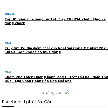
CHIA SẺ
Top 10 quán nhà hàng buffet chay TP.HCM, chất lượng và
đông khách
KHÁC
Truy tìm 15+ địa điểm check in Noel Sài Gòn HOT nhất 2025
Khi Sài Gòn khoác áo mùa đông
KHÁC
Khám Phá Thiên Đường Xanh Mát: Buffet Lẩu Rau Nấm Thủ
Đức – Lựa Chọn Hoàn Hảo Cho Mọi Nhà
- quảng cáo-
Facebook 1 phút Sài Gòn