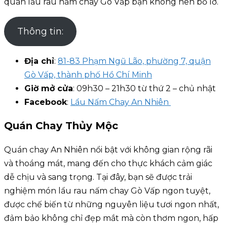
quán lẩu rau nấm chay Gò Vấp bạn không nên bỏ lỡ.
Thông tin:
Địa chỉ
:
81-83 Phạm Ngũ Lão, phường 7, quận
Gò Vấp, thành phố Hồ Chí Minh
Giờ mở cửa
: 09h30 – 21h30 từ thứ 2 – chủ nhật
Facebook
:
Lẩu Nấm Chay An Nhiên
Quán Chay Thủy Mộc
Quán chay An Nhiên nổi bật với không gian rộng rãi
và thoáng mát, mang đến cho thực khách cảm giác
dễ chịu và sang trọng. Tại đây, bạn sẽ được trải
nghiệm món lẩu rau nấm chay Gò Vấp ngon tuyệt,
được chế biến từ những nguyên liệu tươi ngon nhất,
đảm bảo không chỉ đẹp mắt mà còn thơm ngon, hấp