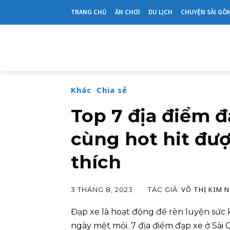
TRANG CHỦ
ĂN CHƠI
DU LỊCH
CHUYỆN SÀI GÒ
Khác
Chia sẻ
Top 7 địa điểm đ
cùng hot hit đư
thích
VÕ THỊ KIM 
TÁC GIẢ:
3 THÁNG 8, 2023
Đạp xe là hoạt động để rèn luyện sức k
ngày mệt mỏi. 7 địa điểm đạp xe ở Sài