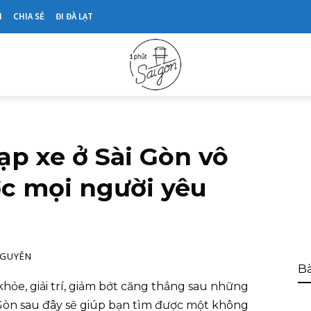
N
CHIA SẺ
ĐI ĐÀ LẠT
ạp xe ở Sài Gòn vô
ợc mọi người yêu
NGUYÊN
Bà
hỏe, giải trí, giảm bớt căng thẳng sau những
 Gòn sau đây sẽ giúp bạn tìm được một không