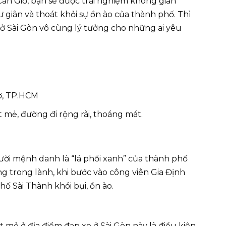
 Cần Giờ, bạn sẽ được trải nghiệm không gian
ư giãn và thoát khỏi sự ồn ào của thành phố. Thì
ở Sài Gòn vô cùng lý tưởng cho những ai yêu
ờ, TP.HCM
 mẻ, đường đi rộng rãi, thoáng mát.
ười mệnh danh là “lá phổi xanh” của thành phố
g trong lành, khi bước vào công viên Gia Định
ố Sài Thành khói bụi, ồn ào.
 mẻ ở địa điểm đạp xe ở Sài Gòn này là điều kiện