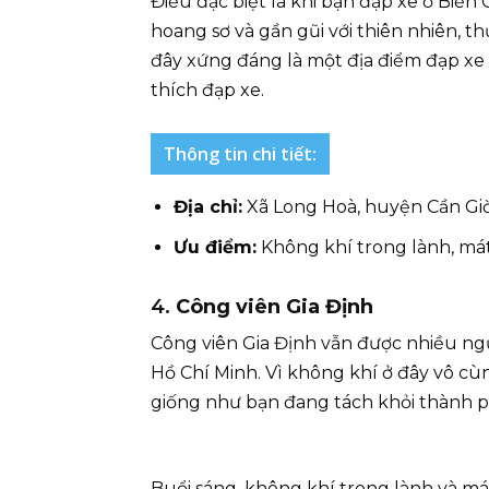
Điều đặc biệt là khi bạn đạp xe ở Biển
hoang sơ và gần gũi với thiên nhiên, th
đây xứng đáng là một địa điểm đạp xe 
thích đạp xe.
Thông tin chi tiết:
Địa chỉ:
Xã Long Hoà, huyện Cần Gi
Ưu điểm:
Không khí trong lành, mát
4.
Công viên Gia Định
Công viên Gia Định vẫn được nhiều ng
Hồ Chí Minh. Vì không khí ở đây vô cùn
giống như bạn đang tách khỏi thành ph
Buổi sáng, không khí trong lành và mát