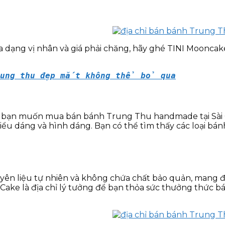
g vị nhân và giá phải chăng, hãy ghé TINI Mooncake. 
rung thu đẹp mắt không thể bỏ qua
hi bạn muốn mua bán bánh Trung Thu handmade tại Sài G
 dáng và hình dáng. Bạn có thể tìm thấy các loại bánh i
yên liệu tự nhiên và không chứa chất bảo quản, mang đ
tty Cake là địa chỉ lý tưởng để bạn thỏa sức thưởng t