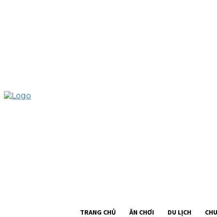
TRANG CHỦ
ĂN CHƠI
DU LỊCH
CHUYỆN SÀI GÒN
CHIA SẺ
Đ
TRANG CHỦ
ĂN CHƠI
DU LỊCH
CHU