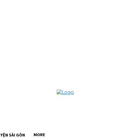
I ĐÀ LẠT
MORE
YỆN SÀI GÒN