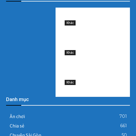
Sample post title 0
8 August, 2026
Khác
Sample post title 1
8 August, 2026
Khác
Sample post title 2
8 August, 2026
Khác
Danh mục
Ăn chơi
701
Chia sẻ
661
Chuyện Sài Gòn
50