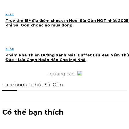
KHÁC
Truy tìm 15+ địa điểm check in Noel Sài Gòn HOT nhất 2025
Khi Sài Gòn khoác áo mùa đông
KHÁC
Khám Phá Thiên Đường Xanh Mát: Buffet Lẩu Rau Nấm Thủ
Đức – Lựa Chọn Hoàn Hảo Cho Mọi Nhà
- quảng cáo-
Facebook 1 phút Sài Gòn
Có thể bạn thích