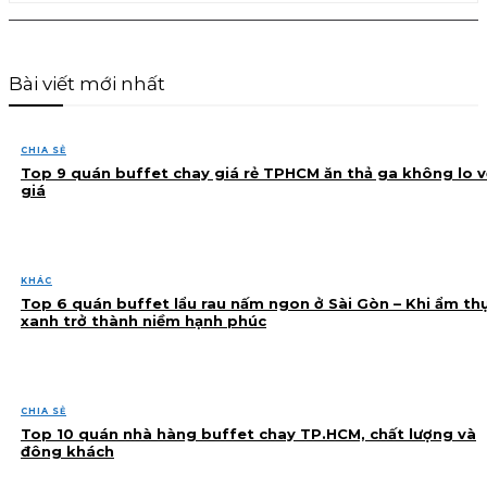
Bài viết mới nhất
CHIA SẺ
Top 9 quán buffet chay giá rẻ TPHCM ăn thả ga không lo v
giá
KHÁC
Top 6 quán buffet lẩu rau nấm ngon ở Sài Gòn – Khi ẩm th
xanh trở thành niềm hạnh phúc
CHIA SẺ
Top 10 quán nhà hàng buffet chay TP.HCM, chất lượng và
đông khách