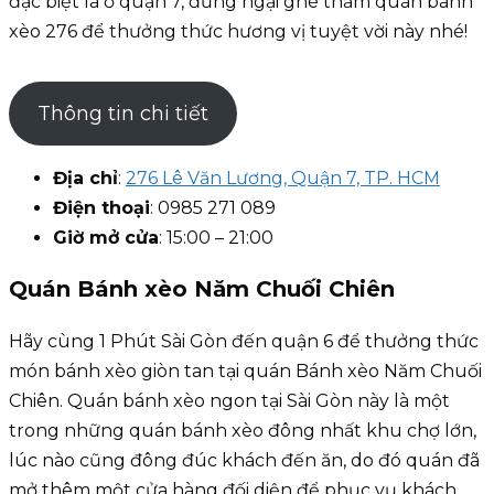
đặc biệt là ở quận 7, đừng ngại ghé thăm quán bánh
xèo 276 để thưởng thức hương vị tuyệt vời này nhé!
Thông tin chi tiết
Địa chỉ
:
276 Lê Văn Lương, Quận 7, TP. HCM
Điện thoại
: 0985 271 089
Giờ mở cửa
: 15:00 – 21:00
Quán Bánh xèo Năm Chuối Chiên
Hãy cùng 1 Phút Sài Gòn đến quận 6 để thưởng thức
món bánh xèo giòn tan tại quán Bánh xèo Năm Chuối
Chiên. Quán bánh xèo ngon tại Sài Gòn này là một
trong những quán bánh xèo đông nhất khu chợ lớn,
lúc nào cũng đông đúc khách đến ăn, do đó quán đã
mở thêm một cửa hàng đối diện để phục vụ khách