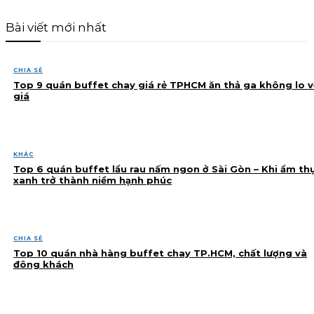
Bài viết mới nhất
CHIA SẺ
Top 9 quán buffet chay giá rẻ TPHCM ăn thả ga không lo v
giá
KHÁC
Top 6 quán buffet lẩu rau nấm ngon ở Sài Gòn – Khi ẩm th
xanh trở thành niềm hạnh phúc
CHIA SẺ
Top 10 quán nhà hàng buffet chay TP.HCM, chất lượng và
đông khách