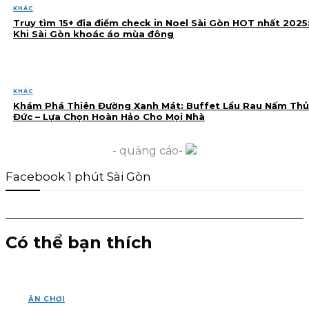
KHÁC
Truy tìm 15+ địa điểm check in Noel Sài Gòn HOT nhất 2025
Khi Sài Gòn khoác áo mùa đông
KHÁC
Khám Phá Thiên Đường Xanh Mát: Buffet Lẩu Rau Nấm Thủ
Đức – Lựa Chọn Hoàn Hảo Cho Mọi Nhà
- quảng cáo-
Facebook 1 phút Sài Gòn
Có thể bạn thích
ĂN CHƠI