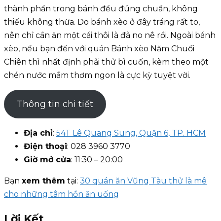
thành phần trong bánh đều đúng chuẩn, không
thiếu không thừa. Do bánh xèo ở đây tráng rất to,
nên chỉ cần ăn một cái thôi là đã no nê rồi. Ngoài bánh
xèo, nếu bạn đến với quán Bánh xèo Năm Chuối
Chiên thì nhất định phải thử bì cuốn, kèm theo một
chén nước mắm thơm ngon là cực kỳ tuyệt vời.
Thông tin chi tiết
Địa chỉ
:
54T Lê Quang Sung, Quận 6, TP. HCM
Điện thoại
: 028 3960 3770
Giờ mở cửa
: 11:30 – 20:00
Bạn
xem thêm
tại:
30 quán ăn Vũng Tàu thử là mê
cho những tâm hồn ăn uống
Lời Kết