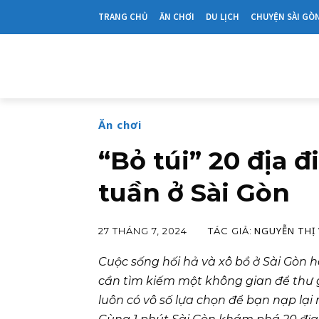
TRANG CHỦ
ĂN CHƠI
DU LỊCH
CHUYỆN SÀI GÒ
Ăn chơi
“Bỏ túi” 20 địa 
tuần ở Sài Gòn
NGUYỄN THỊ 
TÁC GIẢ:
27 THÁNG 7, 2024
Cuộc sống hối hả và xô bồ ở Sài Gòn 
cần tìm kiếm một không gian để thư g
luôn có vô số lựa chọn để bạn nạp lại