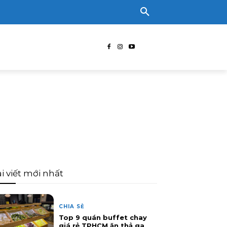
i viết mới nhất
CHIA SẺ
Top 9 quán buffet chay
giá rẻ TPHCM ăn thả ga