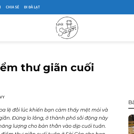
N
CHIA SẺ
ĐI ĐÀ LẠT
điểm thư giãn cuối
VY
Bà
hoa lệ đôi lúc khiến bạn cảm thấy mệt mỏi và
iãn. Đừng lo lắng, ở thành phố sôi động này
 năng lượng cho bản thân vào dịp cuối tuần.