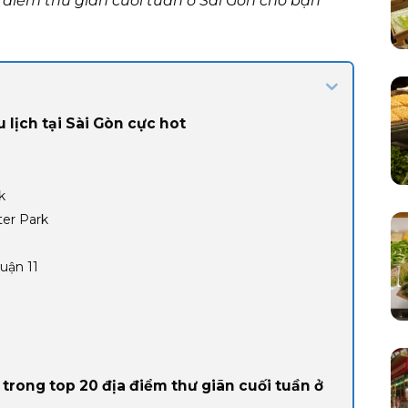
điểm thư giãn cuối tuần ở Sài Gòn cho bạn
 lịch tại Sài Gòn cực hot
rk
ter Park
uận 11
rong top 20 địa điểm thư giãn cuối tuần ở