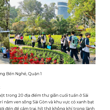
ường Bến Nghé, Quận 1
k
ột trong 20 địa điểm thư giãn cuối tuần ở Sài
 trí nằm ven sông Sài Gòn và khu vực cỏ xanh bạt
ời đến để cắm trại, hít thở không khí trong lành