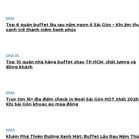
KHÁC
Top 6 quán buffet lẩu rau nấm ngon ở Sài Gòn – Khi ẩm th
xanh trở thành niềm hạnh phúc
CHIA SẺ
Top 10 quán nhà hàng buffet chay TP.HCM, chất lượng và
đông khách
KHÁC
Truy tìm 15+ địa điểm check in Noel Sài Gòn HOT nhất 2025
Khi Sài Gòn khoác áo mùa đông
KHÁC
Khám Phá Thiên Đường Xanh Mát: Buffet Lẩu Rau Nấm Thủ