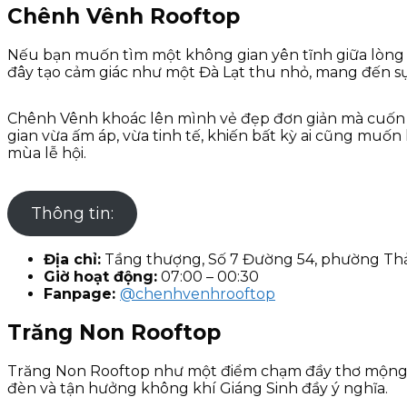
Chênh Vênh Rooftop
Nếu bạn muốn tìm một không gian yên tĩnh giữa lòng Sà
đây tạo cảm giác như một Đà Lạt thu nhỏ, mang đến sự
Chênh Vênh khoác lên mình vẻ đẹp đơn giản mà cuốn 
gian vừa ấm áp, vừa tinh tế, khiến bất kỳ ai cũng muốn
mùa lễ hội.
Thông tin:
Địa chỉ:
Tầng thượng, Số 7 Đường 54, phường Thả
Giờ hoạt động:
07:00 – 00:30
Fanpage:
@chenhvenhrooftop
Trăng Non Rooftop
Trăng Non Rooftop như một điểm chạm đầy thơ mộng g
đèn và tận hưởng không khí Giáng Sinh đầy ý nghĩa.