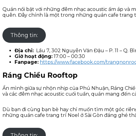
Quán nổi bật với những đêm nhạc acoustic ấm áp và mức
quên. Đây chính là một trong những quán cafe trang t
Thông tin:
Địa chỉ:
Lầu 7, 302 Nguyễn Văn Đậu – P. 11 – Q. B
Giờ hoạt động:
17:00 – 00:30
Fanpage:
https://www.facebook.com/trangnonro
Ráng Chiều Rooftop
Ẩn mình giữa sự nhộn nhịp của Phú Nhuận, Ráng Chiề
và các đêm nhạc acoustic cuối tuần, quán mang đến cảm
Dù bạn đi cùng bạn bè hay chỉ muốn tìm một góc riên
những quán cafe trang trí Noel ở Sài Gòn đáng ghé th
Thông tin: