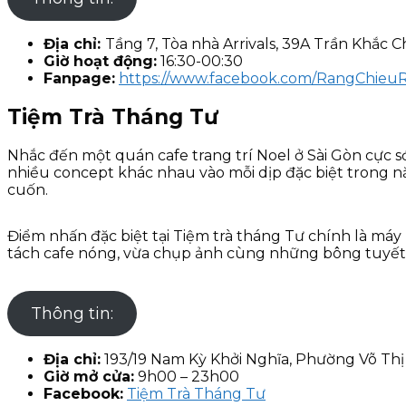
Địa chỉ:
Tầng 7, Tòa nhà Arrivals, 39A Trần Khắc
Giờ hoạt động:
16:30-00:30
Fanpage:
https://www.facebook.com/RangChieu
Tiệm Trà Tháng Tư
Nhắc đến một quán cafe trang trí Noel ở Sài Gòn cực s
nhiều concept khác nhau vào mỗi dịp đặc biệt trong n
cuốn.
Điểm nhấn đặc biệt tại Tiệm trà tháng Tư chính là máy
tách cafe nóng, vừa chụp ảnh cùng những bông tuyết 
Thông tin:
Địa chỉ:
193/19 Nam Kỳ Khởi Nghĩa, Phường Võ Th
Giờ mở cửa:
9h00 – 23h00
Facebook:
Tiệm Trà Tháng Tư