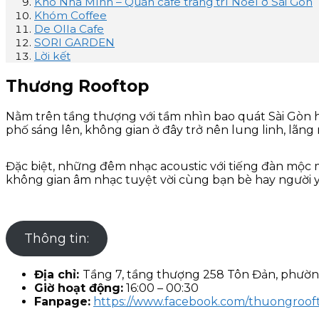
Kho Nhà Mình – Quán cafe trang trí Noel ở Sài Gòn
Khóm Coffee
De Olla Cafe
SORI GARDEN
Lời kết
Thương Rooftop
Nằm trên tầng thượng với tầm nhìn bao quát Sài Gòn h
phố sáng lên, không gian ở đây trở nên lung linh, lãn
Đặc biệt, những đêm nhạc acoustic với tiếng đàn mộc 
không gian âm nhạc tuyệt vời cùng bạn bè hay người y
Thông tin:
Địa chỉ:
Tầng 7, tầng thượng 258 Tôn Đản, phườ
Giờ hoạt động:
16:00 – 00:30
Fanpage:
https://www.facebook.com/thuongroof