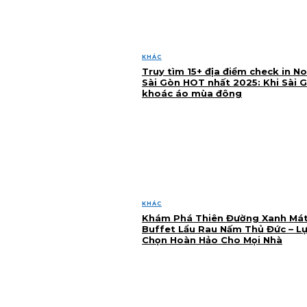
KHÁC
Truy tìm 15+ địa điểm check in No
Sài Gòn HOT nhất 2025: Khi Sài 
khoác áo mùa đông
KHÁC
Khám Phá Thiên Đường Xanh Mát
Buffet Lẩu Rau Nấm Thủ Đức – L
Chọn Hoàn Hảo Cho Mọi Nhà